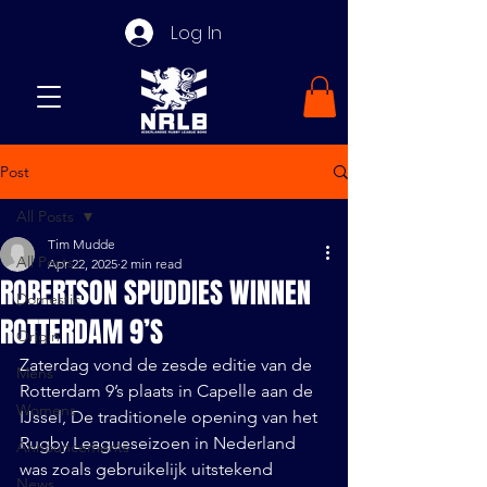
Log In
Post
All Posts
Tim Mudde
All Posts
Apr 22, 2025
2 min read
ROBERTSON SPUDDIES WINNEN
Domestic
ROTTERDAM 9’S
Origin
Zaterdag vond de zesde editie van de 
Mens
Rotterdam 9’s plaats in Capelle aan de 
Womens
IJssel, De traditionele opening van het 
Rugby Leagueseizoen in Nederland 
Announcements
was zoals gebruikelijk uitstekend 
News