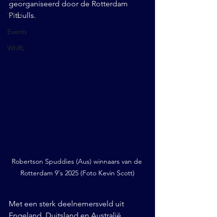
georganiseerd door de Rotterdam 
Youth
Pitbulls.
Events
WhRL
Robertson Spuddies (Aus) winnaars van de 
Rotterdam 9's 2025 (Foto Kevin Scott)
Met een sterk deelnemersveld uit 
Engeland, Duitsland en Australië 